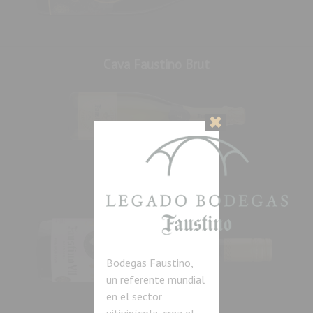
Cava Faustino Brut
✖
Faustino VII Garnacha
Bodegas Faustino,
un referente mundial
en el sector
vitivinícola, crea el