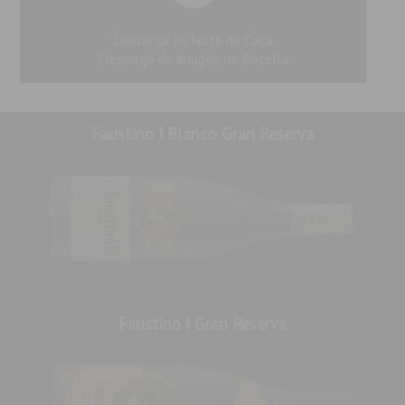
Descarga de Nota de Cata
Elaboración singular:
Descarga de imagen de Botella
Doble proceso de selección de las uvas (selección manual
en viñedo y mesa de selección) que entran en bodega en
Faustino I Blanco Gran Reserva
condiciones de frío.
Fermentación alcohólica de Tempranillo y Graciano por
separado en depósitos de poca capacidad a una
temperatura de 28ºC para preservar el carácter de cada
variedad.
La fermentación maloláctica tiene lugar en los mismos
depósitos. A continuación, el vino permanece en barricas
nuevas de roble francés y americano durante 24 meses. El
resto del tiempo permanece en botella.
Faustino I Gran Reserva
Notas de cata: