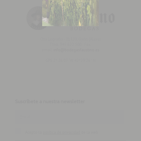
Ctra Logroño - 01320, Oyón (Álava)
Tfno. 945 622 500 - Fax.
email:
info@bodegasfaustino.es
GPS 2º 26´07´´W 42º29´26´´ N
Suscríbete a nuestra newsletter
Acepto la
política de privacidad
de la web