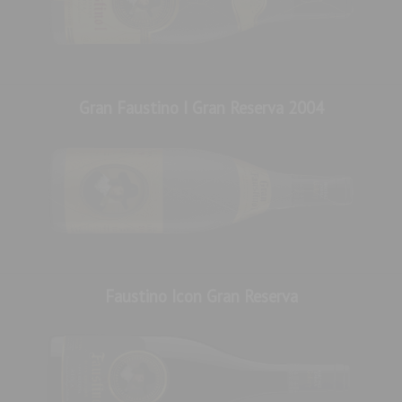
Brillante con un profundo color rojo cereza. En nariz,
intenso y complejo con aromas de frutas del bosque
maduras, notas especiadas y toques de madera en el fondo.
En boca es elegante, lleno de sabor y estructurado con
taninos bien integrados y pulidos, proporcionando un paso
Gran Faustino I Gran Reserva 2004
de boca equilibrado, complejo y con un final largo.
Premios:
James Suckling 2023: 94 puntos (añada 2017)
Decanter 2023: 93 puntos (añada 2017)
The Drinks Business 2021: Oro Rioja Masters (añada 2016)
Faustino Icon Gran Reserva