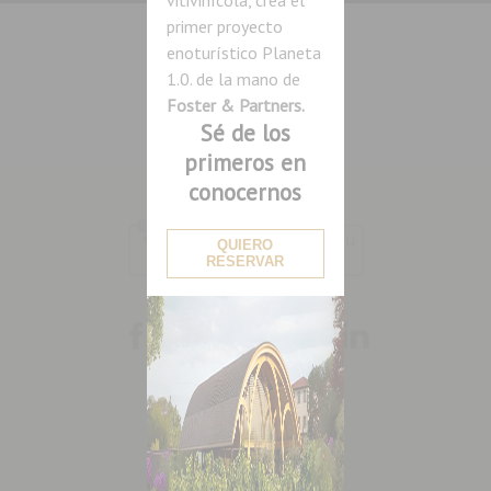
primer proyecto
enoturístico Planeta
1.0. de la mano de
Foster & Partners.
Sé de los
primeros en
conocernos
QUIERO
RESERVAR
Política de Privacidad
Aviso Legal
Política de Cookies